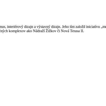
us, interiérový dizajn a výstavný dizajn. Jeho tím založil iniciatívu „m
čných komplexov ako Nádraží Žižkov či Nová Terasa II.