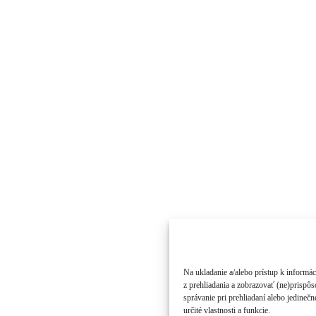
Na ukladanie a/alebo prístup k informá
z prehliadania a zobrazovať (ne)prispô
správanie pri prehliadaní alebo jedineč
určité vlastnosti a funkcie.