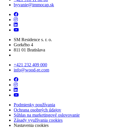
byvanie@immocap.sk
SM Residence s. r. o.
Gorkého 4
811 01 Bratislava
+421 232 409 000
info@wood-re.com
Podmienky používania
Ochrana osobných údajov
Súhlas na marketingové oslovovanie
Zásady využívania cookies
Nastavenia cookies