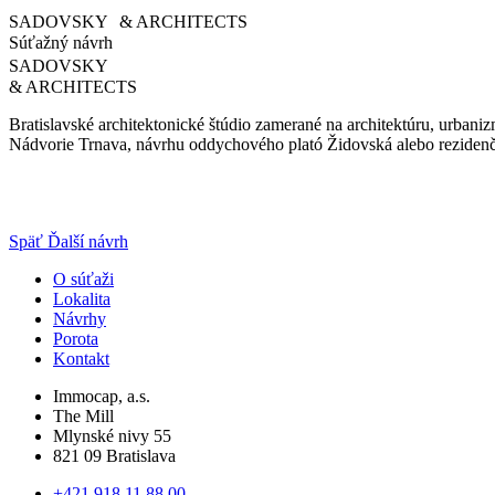
SADOVSKY & ARCHITECTS
Súťažný návrh
SADOVSKY
& ARCHITECTS
Bratislavské architektonické štúdio zamerané na architektúru, urbanizm
Nádvorie Trnava, návrhu oddychového plató Židovská alebo reziden
Späť
Ďalší návrh
O súťaži
Lokalita
Návrhy
Porota
Kontakt
Immocap, a.s.
The Mill
Mlynské nivy 55
821 09 Bratislava
+421 918 11 88 00