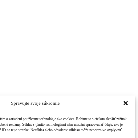
Spravujte svoje súkromie
ciám o zariadení používame technológie ako cookies. Robíme to s cieľom zlepšiť zážitok
sobené reklamy. Súhlas s týmito technológiami nám umožní spracovávať údaje, ako je
né ID na tejto stránke. Nesúhlas alebo odvolanie súhlasu môže nepriaznivo ovplyvniť